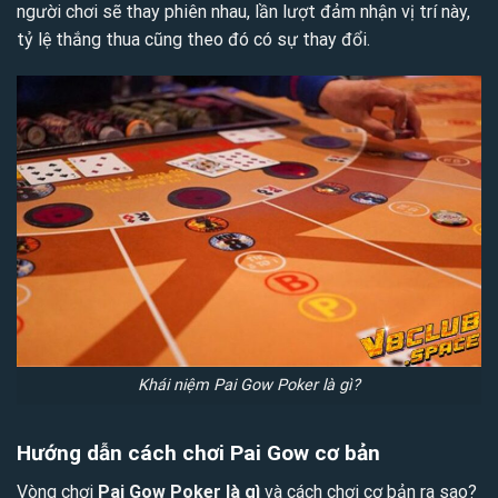
người chơi sẽ thay phiên nhau, lần lượt đảm nhận vị trí này,
tỷ lệ thắng thua cũng theo đó có sự thay đổi.
Khái niệm Pai Gow Poker là gì?
Hướng dẫn cách chơi Pai Gow cơ bản
Vòng chơi
Pai Gow Poker là gì
và cách chơi cơ bản ra sao?