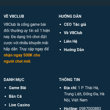
VỀ V8CLUB
HƯỚNG DẪN
V8Club là cổng game bài
CEO Tác giả
đổi thưởng uy tín số 1 hiện
Về V8Club
nay. Đa dạng trò chơi đặt
Liên Hệ
cược với nhiều khuyến mãi
hấp dẫn. Truy cập ngay để
Hướng Dẫn
nhận ngay 500K cho
người chơi mới.
DANH MỤC
THÔNG TIN
Game Bài
Địa chỉ
: 1 P. Thái Hà,
Trung Liệt, Đống Đa, Hà
Bắn Cá
Nội, Việt Nam
Live Casino
Hotline:
0987000883