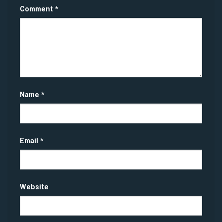
Comment
*
Name
*
Email
*
Website