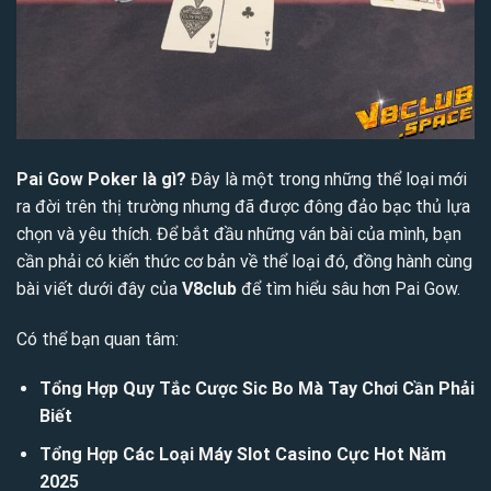
Pai Gow Poker là gì
?
Đây là một trong những thể loại mới
ra đời trên thị trường nhưng đã được đông đảo bạc thủ lựa
chọn và yêu thích. Để bắt đầu những ván bài của mình, bạn
cần phải có kiến thức cơ bản về thể loại đó, đồng hành cùng
bài viết dưới đây của
V8club
để tìm hiểu sâu hơn Pai Gow.
Có thể bạn quan tâm:
Tổng Hợp Quy Tắc Cược Sic Bo Mà Tay Chơi Cần Phải
Biết
Tổng Hợp Các Loại Máy Slot Casino Cực Hot Năm
2025