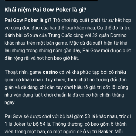
Khái niệm Pai Gow Poker là gì?
Pai Gow Poker là gì?
Trò chơi này xuất phát từ sự kết hợp
vô cùng độc đáo của hai thể loại khác nhau. Cụ thể đó là trò
đánh bài cổ xưa của Trung Quốc cùng với 32 quân Domino
khác nhau trên một bàn game. Mặc dù đã xuất hiện từ khá
lâu nhưng trong những năm gần đây, Pai Gow mới được biết
đến rộng rãi và hot hơn bao giờ hết.
Thoạt nhìn, game
casino
có vẻ khá phức tạp bởi có nhiều
quân cờ khác nhau. Tuy nhiên, thực chất nó tương đối đơn
giản và dễ dàng, chỉ cần tay chơi hiểu rõ giá trị cốt lõi cũng
như vận dụng luật chơi chuẩn là đã có cơ hội chiến thắng
ngay.
Pai Gow sẽ được chơi với bộ bài gồm 53 lá khác nhau, trừ đi
1 lá Joker từ bộ 54 lá. Thông thường, có bao gồm 6 thành
viên trong một bàn, có một người sẽ ở vị trí Banker. Mỗi